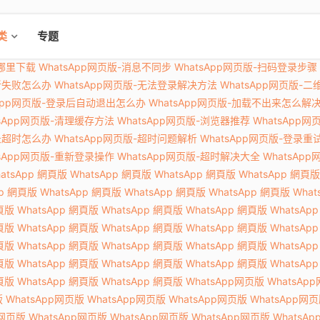
类
专题
atsApp网页版-登录完整教程
WhatsApp网页版-常见问题解答
WhatsA
在哪里下载
WhatsApp网页版-消息不同步
WhatsApp网页版-扫码登录步骤
刷新失败怎么办
WhatsApp网页版-无法登录解决方法
WhatsApp网页版-
sApp网页版-登录后自动退出怎么办
WhatsApp网页版-加载不出来怎么解
tsApp网页版-清理缓存方法
WhatsApp网页版-浏览器推荐
WhatsApp
登录超时怎么办
WhatsApp网页版-超时问题解析
WhatsApp网页版-登录重
tsApp网页版-重新登录操作
WhatsApp网页版-超时解决大全
WhatsAp
atsApp 網頁版
WhatsApp 網頁版
WhatsApp 網頁版
WhatsApp 網頁版
pp 網頁版
WhatsApp 網頁版
WhatsApp 網頁版
WhatsApp 網頁版
What
網頁版
WhatsApp 網頁版
WhatsApp 網頁版
WhatsApp 網頁版
WhatsAp
網頁版
WhatsApp 網頁版
WhatsApp 網頁版
WhatsApp 網頁版
WhatsAp
網頁版
WhatsApp 網頁版
WhatsApp 網頁版
WhatsApp 網頁版
WhatsAp
網頁版
WhatsApp 網頁版
WhatsApp 網頁版
WhatsApp 網頁版
WhatsAp
網頁版
WhatsApp 網頁版
WhatsApp 網頁版
WhatsApp网页版
WhatsAp
版
WhatsApp网页版
WhatsApp网页版
WhatsApp网页版
WhatsApp网
p网页版
WhatsApp网页版
WhatsApp网页版
WhatsApp网页版
WhatsA