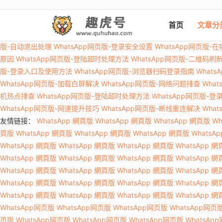
友情链接
首页
文章分
WhatsApp网页版-打不开的原因
WhatsApp网页版-加载不出来解决
Wh
版-自动退出处理
WhatsApp网页版-登录安全设置
WhatsApp网页版-
原因
WhatsApp网页版-登陆超时处理方法
WhatsApp网页版-二维码
版-登录入口及使用方法
WhatsApp网页版-浏览器扫码登录指南
What
WhatsApp网页版-加载白屏解决
WhatsApp网页版-网络问题排查
Wha
机热点排查
WhatsApp网页版-登陆超时处理方法
WhatsApp网页版-
WhatsApp网页版-网速提升技巧
WhatsApp网页版-断线重连解决
Wha
友情链接：
WhatsApp 網頁版
WhatsApp 網頁版
WhatsApp 網頁版
Wh
頁版
WhatsApp 網頁版
WhatsApp 網頁版
WhatsApp 網頁版
WhatsA
WhatsApp 網頁版
WhatsApp 網頁版
WhatsApp 網頁版
WhatsApp 
WhatsApp 網頁版
WhatsApp 網頁版
WhatsApp 網頁版
WhatsApp 
WhatsApp 網頁版
WhatsApp 網頁版
WhatsApp 網頁版
WhatsApp 
WhatsApp 網頁版
WhatsApp 網頁版
WhatsApp 網頁版
WhatsApp 
WhatsApp 網頁版
WhatsApp 網頁版
WhatsApp 網頁版
WhatsApp 
WhatsApp网页版
WhatsApp网页版
WhatsApp网页版
WhatsApp网页
页版
WhatsApp网页版
WhatsApp网页版
WhatsApp网页版
WhatsAp