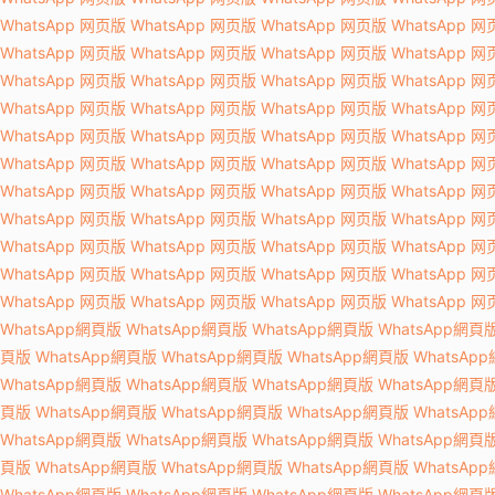
WhatsApp 网页版
WhatsApp 网页版
WhatsApp 网页版
WhatsApp 
WhatsApp 网页版
WhatsApp 网页版
WhatsApp 网页版
WhatsApp 
WhatsApp 网页版
WhatsApp 网页版
WhatsApp 网页版
WhatsApp 
WhatsApp 网页版
WhatsApp 网页版
WhatsApp 网页版
WhatsApp 
WhatsApp 网页版
WhatsApp 网页版
WhatsApp 网页版
WhatsApp 
WhatsApp 网页版
WhatsApp 网页版
WhatsApp 网页版
WhatsApp 
WhatsApp 网页版
WhatsApp 网页版
WhatsApp 网页版
WhatsApp 
WhatsApp 网页版
WhatsApp 网页版
WhatsApp 网页版
WhatsApp 
WhatsApp 网页版
WhatsApp 网页版
WhatsApp 网页版
WhatsApp 
WhatsApp 网页版
WhatsApp 网页版
WhatsApp 网页版
WhatsApp 
WhatsApp 网页版
WhatsApp 网页版
WhatsApp 网页版
WhatsApp 
WhatsApp網頁版
WhatsApp網頁版
WhatsApp網頁版
WhatsApp網頁
頁版
WhatsApp網頁版
WhatsApp網頁版
WhatsApp網頁版
WhatsAp
WhatsApp網頁版
WhatsApp網頁版
WhatsApp網頁版
WhatsApp網頁
頁版
WhatsApp網頁版
WhatsApp網頁版
WhatsApp網頁版
WhatsAp
WhatsApp網頁版
WhatsApp網頁版
WhatsApp網頁版
WhatsApp網頁
頁版
WhatsApp網頁版
WhatsApp網頁版
WhatsApp網頁版
WhatsAp
WhatsApp網頁版
WhatsApp網頁版
WhatsApp網頁版
WhatsApp網頁