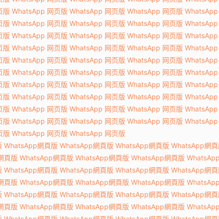
网页版
WhatsApp 网页版
WhatsApp 网页版
WhatsApp 网页版
WhatsAp
网页版
WhatsApp 网页版
WhatsApp 网页版
WhatsApp 网页版
WhatsAp
网页版
WhatsApp 网页版
WhatsApp 网页版
WhatsApp 网页版
WhatsAp
网页版
WhatsApp 网页版
WhatsApp 网页版
WhatsApp 网页版
WhatsAp
网页版
WhatsApp 网页版
WhatsApp 网页版
WhatsApp 网页版
WhatsAp
网页版
WhatsApp 网页版
WhatsApp 网页版
WhatsApp 网页版
WhatsAp
网页版
WhatsApp 网页版
WhatsApp 网页版
WhatsApp 网页版
WhatsAp
网页版
WhatsApp 网页版
WhatsApp 网页版
WhatsApp 网页版
WhatsAp
网页版
WhatsApp 网页版
WhatsApp 网页版
WhatsApp 网页版
WhatsAp
网页版
WhatsApp 网页版
WhatsApp 网页版
WhatsApp 网页版
WhatsAp
网页版
WhatsApp 网页版
WhatsApp 网页版
版
WhatsApp網頁版
WhatsApp網頁版
WhatsApp網頁版
WhatsApp網
p網頁版
WhatsApp網頁版
WhatsApp網頁版
WhatsApp網頁版
WhatsA
版
WhatsApp網頁版
WhatsApp網頁版
WhatsApp網頁版
WhatsApp網
p網頁版
WhatsApp網頁版
WhatsApp網頁版
WhatsApp網頁版
WhatsA
版
WhatsApp網頁版
WhatsApp網頁版
WhatsApp網頁版
WhatsApp網
p網頁版
WhatsApp網頁版
WhatsApp網頁版
WhatsApp網頁版
WhatsA
版
WhatsApp網頁版
WhatsApp網頁版
WhatsApp網頁版
WhatsApp網