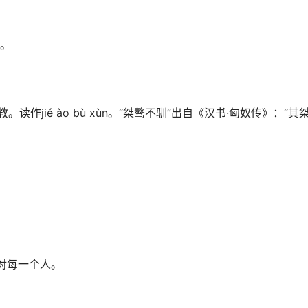
。
作jié ào bù xùn。“桀骜不驯”出自《汉书·匈奴传》：“其
对每一个人。