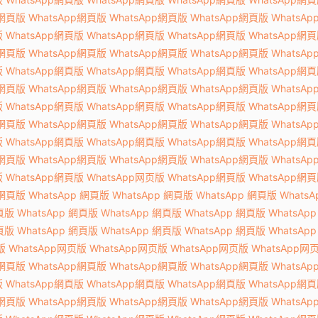
p網頁版
WhatsApp網頁版
WhatsApp網頁版
WhatsApp網頁版
WhatsA
版
WhatsApp網頁版
WhatsApp網頁版
WhatsApp網頁版
WhatsApp網
p網頁版
WhatsApp網頁版
WhatsApp網頁版
WhatsApp網頁版
WhatsA
版
WhatsApp網頁版
WhatsApp網頁版
WhatsApp網頁版
WhatsApp網
p網頁版
WhatsApp網頁版
WhatsApp網頁版
WhatsApp網頁版
WhatsA
版
WhatsApp網頁版
WhatsApp網頁版
WhatsApp網頁版
WhatsApp網
p網頁版
WhatsApp網頁版
WhatsApp網頁版
WhatsApp網頁版
WhatsA
版
WhatsApp網頁版
WhatsApp網頁版
WhatsApp網頁版
WhatsApp網
p網頁版
WhatsApp網頁版
WhatsApp網頁版
WhatsApp網頁版
WhatsA
版
WhatsApp網頁版
WhatsApp网页版
WhatsApp網頁版
WhatsApp網
p網頁版
WhatsApp 網頁版
WhatsApp 網頁版
WhatsApp 網頁版
Whats
網頁版
WhatsApp 網頁版
WhatsApp 網頁版
WhatsApp 網頁版
WhatsAp
網頁版
WhatsApp 網頁版
WhatsApp 網頁版
WhatsApp 網頁版
WhatsAp
版
WhatsApp网页版
WhatsApp网页版
WhatsApp网页版
WhatsApp网
p網頁版
WhatsApp網頁版
WhatsApp網頁版
WhatsApp網頁版
WhatsA
版
WhatsApp網頁版
WhatsApp網頁版
WhatsApp網頁版
WhatsApp網
p網頁版
WhatsApp網頁版
WhatsApp網頁版
WhatsApp網頁版
WhatsA