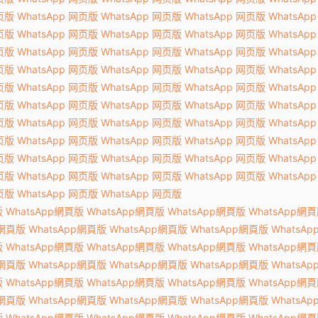
网页版
WhatsApp 网页版
WhatsApp 网页版
WhatsApp 网页版
WhatsAp
网页版
WhatsApp 网页版
WhatsApp 网页版
WhatsApp 网页版
WhatsAp
网页版
WhatsApp 网页版
WhatsApp 网页版
WhatsApp 网页版
WhatsAp
网页版
WhatsApp 网页版
WhatsApp 网页版
WhatsApp 网页版
WhatsAp
网页版
WhatsApp 网页版
WhatsApp 网页版
WhatsApp 网页版
WhatsAp
网页版
WhatsApp 网页版
WhatsApp 网页版
WhatsApp 网页版
WhatsAp
网页版
WhatsApp 网页版
WhatsApp 网页版
WhatsApp 网页版
WhatsAp
网页版
WhatsApp 网页版
WhatsApp 网页版
WhatsApp 网页版
WhatsAp
网页版
WhatsApp 网页版
WhatsApp 网页版
WhatsApp 网页版
WhatsAp
网页版
WhatsApp 网页版
WhatsApp 网页版
WhatsApp 网页版
WhatsAp
网页版
WhatsApp 网页版
WhatsApp 网页版
版
WhatsApp網頁版
WhatsApp網頁版
WhatsApp網頁版
WhatsApp網
p網頁版
WhatsApp網頁版
WhatsApp網頁版
WhatsApp網頁版
WhatsA
版
WhatsApp網頁版
WhatsApp網頁版
WhatsApp網頁版
WhatsApp網
p網頁版
WhatsApp網頁版
WhatsApp網頁版
WhatsApp網頁版
WhatsA
版
WhatsApp網頁版
WhatsApp網頁版
WhatsApp網頁版
WhatsApp網
p網頁版
WhatsApp網頁版
WhatsApp網頁版
WhatsApp網頁版
WhatsA
版
WhatsApp網頁版
WhatsApp網頁版
WhatsApp網頁版
WhatsApp網