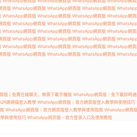
版
WhatsApp網頁版
WhatsApp網頁版
WhatsApp網頁版
WhatsApp網
p網頁版
WhatsApp網頁版
WhatsApp網頁版
WhatsApp網頁版
WhatsA
版
WhatsApp網頁版
WhatsApp網頁版
WhatsApp網頁版
WhatsApp網
p網頁版
WhatsApp網頁版
WhatsApp網頁版
WhatsApp網頁版
WhatsA
版
WhatsApp網頁版
WhatsApp網頁版
WhatsApp網頁版
WhatsApp網
p網頁版
WhatsApp網頁版
WhatsApp網頁版
WhatsApp網頁版
WhatsA
版
WhatsApp網頁版
WhatsApp網頁版
WhatsApp網頁版
WhatsApp網
p網頁版
WhatsApp網頁版
WhatsApp網頁版
WhatsApp網頁版
WhatsA
p網頁版 | 免費在線聊天，無需下載手機版
WhatsApp網頁版｜免下載即時
，QR碼掃描登入教學
WhatsApp網頁版｜官方網頁版登入教學與使用技巧
指南
WhatsApp網頁版｜官方網頁版登入教學與使用指南
WhatsApp網
入教學與使用技巧
WhatsApp网页版 - 官方登录入口及使用教程