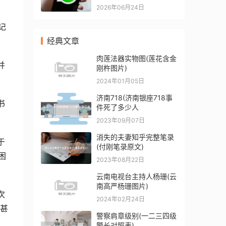
2026年06月24日
记
经典文章
肉莲法器实物图(莲花含金
并
刚杵图片)
2024年01月05日
济南718(济南银座718事
书
件死了多少人
2023年09月07日
消失的夫妻知乎完整笔录
于
(付刚笔录原文)
困
2023年08月22日
云南电视台主持人杨珊(云
南高严杨珊图片)
次
2024年02月24日
甚
警察肩章级别(一二三四级
警长对照表)