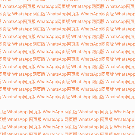
版
WhatsApp网页版
WhatsApp网页版
WhatsApp网页版
WhatsApp网
p网页版
WhatsApp网页版
WhatsApp网页版
WhatsApp网页版
WhatsA
版
WhatsApp网页版
WhatsApp网页版
WhatsApp网页版
WhatsApp网
p网页版
WhatsApp网页版
WhatsApp网页版
WhatsApp网页版
WhatsA
版
WhatsApp网页版
WhatsApp网页版
WhatsApp网页版
WhatsApp网
p网页版
WhatsApp网页版
WhatsApp网页版
WhatsApp网页版
WhatsA
版
WhatsApp网页版
WhatsApp网页版
WhatsApp网页版
WhatsApp网
p网页版
WhatsApp网页版
WhatsApp网页版
WhatsApp网页版
WhatsA
版
WhatsApp网页版
WhatsApp网页版
WhatsApp网页版
WhatsApp网
p网页版
WhatsApp网页版
WhatsApp网页版
WhatsApp网页版
WhatsA
版
WhatsApp网页版
WhatsApp网页版
WhatsApp网页版
WhatsApp网
p网页版
WhatsApp网页版
WhatsApp网页版
WhatsApp网页版
WhatsA
版
WhatsApp网页版
WhatsApp网页版
WhatsApp网页版
WhatsApp网
网页版
WhatsApp 网页版
WhatsApp 网页版
WhatsApp 网页版
WhatsAp
网页版
WhatsApp 网页版
WhatsApp 网页版
WhatsApp 网页版
WhatsAp
网页版
WhatsApp 网页版
WhatsApp 网页版
WhatsApp 网页版
WhatsAp
网页版
WhatsApp 网页版
WhatsApp 网页版
WhatsApp 网页版
WhatsAp