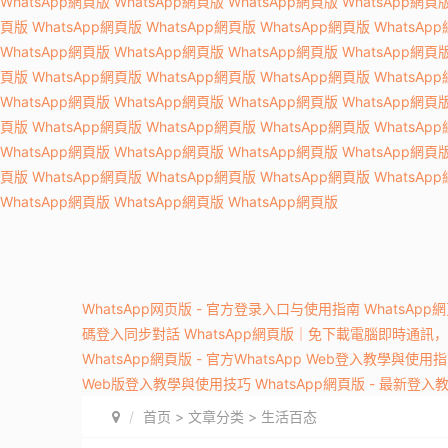
WhatsApp網頁版
WhatsApp網頁版
WhatsApp網頁版
WhatsApp網頁
頁版
WhatsApp網頁版
WhatsApp網頁版
WhatsApp網頁版
WhatsAp
WhatsApp網頁版
WhatsApp網頁版
WhatsApp網頁版
WhatsApp網頁
頁版
WhatsApp網頁版
WhatsApp網頁版
WhatsApp網頁版
WhatsAp
WhatsApp網頁版
WhatsApp網頁版
WhatsApp網頁版
WhatsApp網頁
頁版
WhatsApp網頁版
WhatsApp網頁版
WhatsApp網頁版
WhatsAp
WhatsApp網頁版
WhatsApp網頁版
WhatsApp網頁版
WhatsApp網頁
頁版
WhatsApp網頁版
WhatsApp網頁版
WhatsApp網頁版
WhatsAp
WhatsApp網頁版
WhatsApp網頁版
WhatsApp網頁版
WhatsApp网页版 - 官方登录入口与使用指南
WhatsAp
碼登入同步對話
WhatsApp網頁版｜免下載電腦即時通訊
WhatsApp網頁版 - 官方WhatsApp Web登入教學與使用
Web版登入教學與使用技巧
WhatsApp網頁版 - 最新登
首页
>
文章分类
>
生活百态