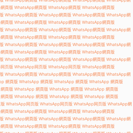
pp網頁版
WhatsApp網頁版
WhatsApp網頁版
WhatsApp網頁版
頁版
WhatsApp網頁版
WhatsApp網頁版
WhatsApp網頁版
WhatsApp網
pp網頁版
WhatsApp網頁版
WhatsApp網頁版
WhatsApp網頁版
頁版
WhatsApp網頁版
WhatsApp網頁版
WhatsApp網頁版
WhatsApp網
pp網頁版
WhatsApp網頁版
WhatsApp網頁版
WhatsApp網頁版
頁版
WhatsApp網頁版
WhatsApp網頁版
WhatsApp網頁版
WhatsApp網
pp網頁版
WhatsApp網頁版
WhatsApp網頁版
WhatsApp網頁版
頁版
WhatsApp網頁版
WhatsApp網頁版
WhatsApp網頁版
WhatsApp網
pp网页版
WhatsApp网页版
WhatsApp网页版
WhatsApp網頁版
頁版
WhatsApp網頁版
WhatsApp網頁版
WhatsApp網頁版
WhatsApp網
App 網頁版
WhatsApp 網頁版
WhatsApp 網頁版
WhatsApp 網頁版
p 網頁版
WhatsApp 網頁版
WhatsApp 網頁版
WhatsApp 網頁版
p 網頁版
WhatsApp 網頁版
WhatsApp 網頁版
WhatsApp 網頁版
页版
WhatsApp网页版
WhatsApp网页版
WhatsApp网页版
WhatsApp網
pp網頁版
WhatsApp網頁版
WhatsApp網頁版
WhatsApp網頁版
頁版
WhatsApp網頁版
WhatsApp網頁版
WhatsApp網頁版
WhatsApp網
pp網頁版
WhatsApp網頁版
WhatsApp網頁版
WhatsApp網頁版