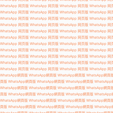
WhatsApp 网页版
WhatsApp 网页版
WhatsApp 网页版
WhatsApp 
WhatsApp 网页版
WhatsApp 网页版
WhatsApp 网页版
WhatsApp 
WhatsApp 网页版
WhatsApp 网页版
WhatsApp 网页版
WhatsApp 
WhatsApp 网页版
WhatsApp 网页版
WhatsApp 网页版
WhatsApp 
WhatsApp 网页版
WhatsApp 网页版
WhatsApp 网页版
WhatsApp 
WhatsApp 网页版
WhatsApp 网页版
WhatsApp 网页版
WhatsApp 
WhatsApp 网页版
WhatsApp 网页版
WhatsApp 网页版
WhatsApp 
WhatsApp 网页版
WhatsApp 网页版
WhatsApp 网页版
WhatsApp 
WhatsApp 网页版
WhatsApp 网页版
WhatsApp 网页版
WhatsApp 
WhatsApp 网页版
WhatsApp 网页版
WhatsApp 网页版
WhatsApp 
WhatsApp 网页版
WhatsApp 网页版
WhatsApp 网页版
WhatsApp 
WhatsApp網頁版
WhatsApp網頁版
WhatsApp網頁版
WhatsApp網頁
頁版
WhatsApp網頁版
WhatsApp網頁版
WhatsApp網頁版
WhatsAp
WhatsApp網頁版
WhatsApp網頁版
WhatsApp網頁版
WhatsApp網頁
頁版
WhatsApp網頁版
WhatsApp網頁版
WhatsApp網頁版
WhatsAp
WhatsApp網頁版
WhatsApp網頁版
WhatsApp網頁版
WhatsApp網頁
頁版
WhatsApp網頁版
WhatsApp網頁版
WhatsApp網頁版
WhatsAp
WhatsApp網頁版
WhatsApp網頁版
WhatsApp網頁版
WhatsApp網頁