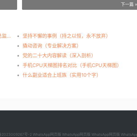
下一篇 
京东副总监级别以上降薪情况调查（京东副总监级别及以上员工减薪）
坚持不懈的事例（持之以恒，永不放弃）
撬动咨询（专业解决方案）
党的二十大内容解读（深入剖析）
手机CPU天梯图排名对比（手机CPU天梯图）
什么副业适合上班族（实用10个字）
备2023009267号-2
WhatsApp网页版
WhatsApp网页版
WhatsApp网页版
WhatsA