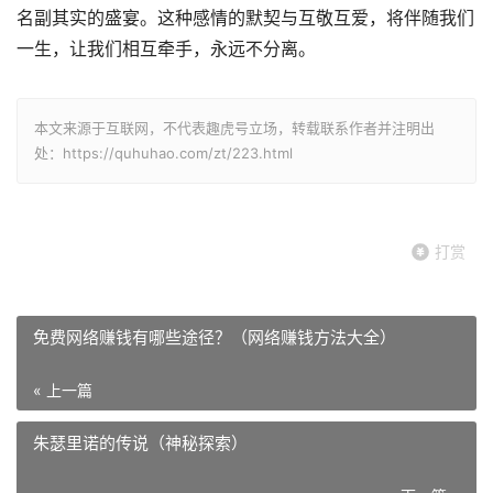
名副其实的盛宴。这种感情的默契与互敬互爱，将伴随我们
一生，让我们相互牵手，永远不分离。
本文来源于互联网，不代表趣虎号立场，转载联系作者并注明出
处：https://quhuhao.com/zt/223.html
打赏
免费网络赚钱有哪些途径？（网络赚钱方法大全）
« 上一篇
朱瑟里诺的传说（神秘探索）