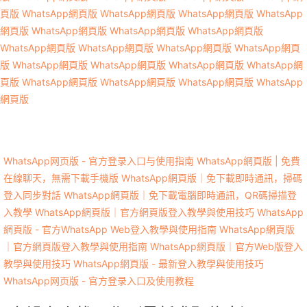
頁版
WhatsApp網頁版
WhatsApp網頁版
WhatsApp網頁版
WhatsApp
網頁版
WhatsApp網頁版
WhatsApp網頁版
WhatsApp網頁版
WhatsApp網頁版
WhatsApp網頁版
WhatsApp網頁版
WhatsApp網頁
版
WhatsApp網頁版
WhatsApp網頁版
WhatsApp網頁版
WhatsApp網
頁版
WhatsApp網頁版
WhatsApp網頁版
WhatsApp網頁版
WhatsApp
網頁版
WhatsApp网页版 - 官方登录入口与使用指南
WhatsApp網頁版 | 免費
在線聊天，無需下載手機版
WhatsApp網頁版｜免下載即時通訊，掃碼
登入同步對話
WhatsApp網頁版｜免下載電腦即時通訊，QR碼掃描登
入教學
WhatsApp網頁版｜官方網頁版登入教學與使用技巧
WhatsApp
網頁版 - 官方WhatsApp Web登入教學與使用指南
WhatsApp網頁版
｜官方網頁版登入教學與使用指南
WhatsApp網頁版｜官方Web版登入
教學與使用技巧
WhatsApp網頁版 - 最新登入教學與使用技巧
WhatsApp网页版 - 官方登录入口及使用教程