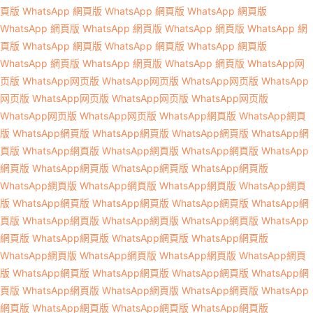
頁版
WhatsApp 網頁版
WhatsApp 網頁版
WhatsApp 網頁版
WhatsApp 網頁版
WhatsApp 網頁版
WhatsApp 網頁版
WhatsApp 網
頁版
WhatsApp 網頁版
WhatsApp 網頁版
WhatsApp 網頁版
WhatsApp 網頁版
WhatsApp 網頁版
WhatsApp 網頁版
WhatsApp网
页版
WhatsApp网页版
WhatsApp网页版
WhatsApp网页版
WhatsApp
网页版
WhatsApp网页版
WhatsApp网页版
WhatsApp网页版
WhatsApp网页版
WhatsApp网页版
WhatsApp網頁版
WhatsApp網頁
版
WhatsApp網頁版
WhatsApp網頁版
WhatsApp網頁版
WhatsApp網
頁版
WhatsApp網頁版
WhatsApp網頁版
WhatsApp網頁版
WhatsApp
網頁版
WhatsApp網頁版
WhatsApp網頁版
WhatsApp網頁版
WhatsApp網頁版
WhatsApp網頁版
WhatsApp網頁版
WhatsApp網頁
版
WhatsApp網頁版
WhatsApp網頁版
WhatsApp網頁版
WhatsApp網
頁版
WhatsApp網頁版
WhatsApp網頁版
WhatsApp網頁版
WhatsApp
網頁版
WhatsApp網頁版
WhatsApp網頁版
WhatsApp網頁版
WhatsApp網頁版
WhatsApp網頁版
WhatsApp網頁版
WhatsApp網頁
版
WhatsApp網頁版
WhatsApp網頁版
WhatsApp網頁版
WhatsApp網
頁版
WhatsApp網頁版
WhatsApp網頁版
WhatsApp網頁版
WhatsApp
網頁版
WhatsApp網頁版
WhatsApp網頁版
WhatsApp網頁版