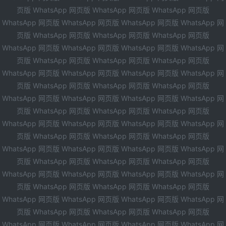
页版
WhatsApp 网页版
WhatsApp 网页版
WhatsApp 网页版
WhatsApp 网页版
WhatsApp 网页版
WhatsApp 网页版
WhatsApp 网
页版
WhatsApp 网页版
WhatsApp 网页版
WhatsApp 网页版
WhatsApp 网页版
WhatsApp 网页版
WhatsApp 网页版
WhatsApp 网
页版
WhatsApp 网页版
WhatsApp 网页版
WhatsApp 网页版
WhatsApp 网页版
WhatsApp 网页版
WhatsApp 网页版
WhatsApp 网
页版
WhatsApp 网页版
WhatsApp 网页版
WhatsApp 网页版
WhatsApp 网页版
WhatsApp 网页版
WhatsApp 网页版
WhatsApp 网
页版
WhatsApp 网页版
WhatsApp 网页版
WhatsApp 网页版
WhatsApp 网页版
WhatsApp 网页版
WhatsApp 网页版
WhatsApp 网
页版
WhatsApp 网页版
WhatsApp 网页版
WhatsApp 网页版
WhatsApp 网页版
WhatsApp 网页版
WhatsApp 网页版
WhatsApp 网
页版
WhatsApp 网页版
WhatsApp 网页版
WhatsApp 网页版
WhatsApp 网页版
WhatsApp 网页版
WhatsApp 网页版
WhatsApp 网
页版
WhatsApp 网页版
WhatsApp 网页版
WhatsApp 网页版
WhatsApp 网页版
WhatsApp 网页版
WhatsApp 网页版
WhatsApp 网
页版
WhatsApp 网页版
WhatsApp 网页版
WhatsApp 网页版
WhatsApp 网页版
WhatsApp 网页版
WhatsApp 网页版
WhatsApp 网