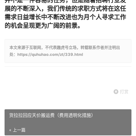
并不是一件容易的任务，但是随着招聘行业发
展的不断深入，我们传统的求职方式将在这任
需求日益增长中不断改进也为月个人寻求工作
的机会呈现更为广阔的前景。
本文来源于互联网，不代表趣虎号立场，转载联系作者并注明出
处：https://quhuhao.com/zt/339.html
打赏
货拉拉回应天价搬运费（费用透明化措施）
« 上一篇