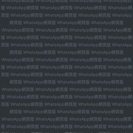
WhatsApp網頁版
WhatsApp網頁版
WhatsApp網頁版
WhatsApp網頁
版
WhatsApp網頁版
WhatsApp網頁版
WhatsApp網頁版
WhatsApp網
頁版
WhatsApp網頁版
WhatsApp網頁版
WhatsApp網頁版
WhatsApp
網頁版
WhatsApp網頁版
WhatsApp網頁版
WhatsApp網頁版
WhatsApp網頁版
WhatsApp網頁版
WhatsApp網頁版
WhatsApp網頁
版
WhatsApp網頁版
WhatsApp網頁版
WhatsApp網頁版
WhatsApp網
頁版
WhatsApp網頁版
WhatsApp網頁版
WhatsApp網頁版
WhatsApp
網頁版
WhatsApp網頁版
WhatsApp網頁版
WhatsApp網頁版
WhatsApp網頁版
WhatsApp網頁版
WhatsApp網頁版
WhatsApp網頁
版
WhatsApp網頁版
WhatsApp網頁版
WhatsApp網頁版
WhatsApp網
頁版
WhatsApp網頁版
WhatsApp網頁版
WhatsApp網頁版
WhatsApp
網頁版
WhatsApp網頁版
WhatsApp網頁版
WhatsApp網頁版
WhatsApp網頁版
WhatsApp網頁版
WhatsApp網頁版
WhatsApp網頁
版
WhatsApp網頁版
WhatsApp網頁版
WhatsApp網頁版
WhatsApp網
頁版
WhatsApp網頁版
WhatsApp網頁版
WhatsApp網頁版
WhatsApp
網頁版
WhatsApp網頁版
WhatsApp網頁版
WhatsApp網頁版
WhatsApp網頁版
WhatsApp網頁版
WhatsApp網頁版
WhatsApp網頁
版
WhatsApp網頁版
WhatsApp網頁版
WhatsApp網頁版
WhatsApp網