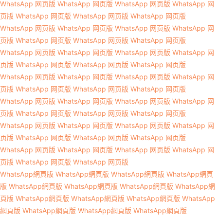
WhatsApp 网页版
WhatsApp 网页版
WhatsApp 网页版
WhatsApp 网
页版
WhatsApp 网页版
WhatsApp 网页版
WhatsApp 网页版
WhatsApp 网页版
WhatsApp 网页版
WhatsApp 网页版
WhatsApp 网
页版
WhatsApp 网页版
WhatsApp 网页版
WhatsApp 网页版
WhatsApp 网页版
WhatsApp 网页版
WhatsApp 网页版
WhatsApp 网
页版
WhatsApp 网页版
WhatsApp 网页版
WhatsApp 网页版
WhatsApp 网页版
WhatsApp 网页版
WhatsApp 网页版
WhatsApp 网
页版
WhatsApp 网页版
WhatsApp 网页版
WhatsApp 网页版
WhatsApp 网页版
WhatsApp 网页版
WhatsApp 网页版
WhatsApp 网
页版
WhatsApp 网页版
WhatsApp 网页版
WhatsApp 网页版
WhatsApp 网页版
WhatsApp 网页版
WhatsApp 网页版
WhatsApp 网
页版
WhatsApp 网页版
WhatsApp 网页版
WhatsApp 网页版
WhatsApp 网页版
WhatsApp 网页版
WhatsApp 网页版
WhatsApp 网
页版
WhatsApp 网页版
WhatsApp 网页版
WhatsApp網頁版
WhatsApp網頁版
WhatsApp網頁版
WhatsApp網頁
版
WhatsApp網頁版
WhatsApp網頁版
WhatsApp網頁版
WhatsApp網
頁版
WhatsApp網頁版
WhatsApp網頁版
WhatsApp網頁版
WhatsApp
網頁版
WhatsApp網頁版
WhatsApp網頁版
WhatsApp網頁版