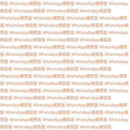
頁版
WhatsApp網頁版
WhatsApp網頁版
WhatsApp網頁版
WhatsApp
網頁版
WhatsApp網頁版
WhatsApp網頁版
WhatsApp網頁版
WhatsApp網頁版
WhatsApp網頁版
WhatsApp網頁版
WhatsApp網頁
版
WhatsApp網頁版
WhatsApp網頁版
WhatsApp網頁版
WhatsApp網
頁版
WhatsApp網頁版
WhatsApp網頁版
WhatsApp網頁版
WhatsApp
網頁版
WhatsApp網頁版
WhatsApp網頁版
WhatsApp網頁版
WhatsApp網頁版
WhatsApp網頁版
WhatsApp網頁版
WhatsApp網頁
版
WhatsApp網頁版
WhatsApp網頁版
WhatsApp網頁版
WhatsApp網
頁版
WhatsApp網頁版
WhatsApp網頁版
WhatsApp網頁版
WhatsApp
網頁版
WhatsApp網頁版
WhatsApp網頁版
WhatsApp網頁版
WhatsApp網頁版
WhatsApp網頁版
WhatsApp網頁版
WhatsApp網頁
版
WhatsApp網頁版
WhatsApp網頁版
WhatsApp網頁版
WhatsApp網
頁版
WhatsApp網頁版
WhatsApp網頁版
WhatsApp網頁版
WhatsApp
網頁版
WhatsApp網頁版
WhatsApp網頁版
WhatsApp網頁版
WhatsApp網頁版
WhatsApp網頁版
WhatsApp網頁版
WhatsApp網頁
版
WhatsApp網頁版
WhatsApp網頁版
WhatsApp網頁版
WhatsApp網
頁版
WhatsApp網頁版
WhatsApp網頁版
WhatsApp網頁版
WhatsApp
網頁版
WhatsApp網頁版
WhatsApp網頁版
WhatsApp網頁版