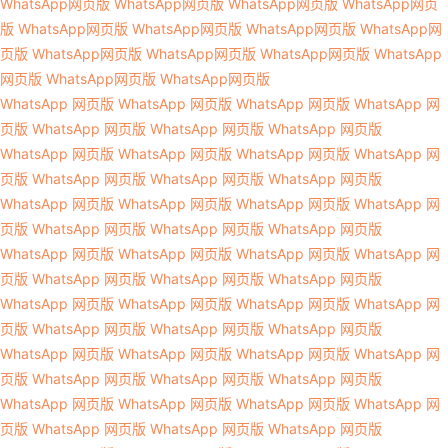
WhatsApp网页版
WhatsApp网页版
WhatsApp网页版
WhatsApp网页
版
WhatsApp网页版
WhatsApp网页版
WhatsApp网页版
WhatsApp网
页版
WhatsApp网页版
WhatsApp网页版
WhatsApp网页版
WhatsApp
网页版
WhatsApp网页版
WhatsApp网页版
WhatsApp 网页版
WhatsApp 网页版
WhatsApp 网页版
WhatsApp 网
页版
WhatsApp 网页版
WhatsApp 网页版
WhatsApp 网页版
WhatsApp 网页版
WhatsApp 网页版
WhatsApp 网页版
WhatsApp 网
页版
WhatsApp 网页版
WhatsApp 网页版
WhatsApp 网页版
WhatsApp 网页版
WhatsApp 网页版
WhatsApp 网页版
WhatsApp 网
页版
WhatsApp 网页版
WhatsApp 网页版
WhatsApp 网页版
WhatsApp 网页版
WhatsApp 网页版
WhatsApp 网页版
WhatsApp 网
页版
WhatsApp 网页版
WhatsApp 网页版
WhatsApp 网页版
WhatsApp 网页版
WhatsApp 网页版
WhatsApp 网页版
WhatsApp 网
页版
WhatsApp 网页版
WhatsApp 网页版
WhatsApp 网页版
WhatsApp 网页版
WhatsApp 网页版
WhatsApp 网页版
WhatsApp 网
页版
WhatsApp 网页版
WhatsApp 网页版
WhatsApp 网页版
WhatsApp 网页版
WhatsApp 网页版
WhatsApp 网页版
WhatsApp 网
页版
WhatsApp 网页版
WhatsApp 网页版
WhatsApp 网页版