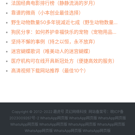
法国经典电影排行榜（静静流淌的岁月）
靠谱的微商（小本创业最佳选择）
野生动物数量50多年锐减近七成（野生动物数量急剧下降）
狗民分享：如何养护幸福快乐的宠物（宠物用品选择）
坚持不懈的事例（持之以恒，永不放弃）
迷宫蝴蝶歌词（唯美动人的迷宫蝴蝶）
医疗机构可在线开具新冠处方（便捷高效的服务）
高清视频下载网站推荐（最佳10个）
Copyright © 2012-2022 趣虎号 灵幻网络科技 网站备案号：
皖ICP备
2023009267号-2
WhatsApp网页版
WhatsApp网页版
WhatsApp网页版
WhatsApp网页版
WhatsApp网页版
WhatsApp网页版
WhatsApp网页版
WhatsApp网页版
WhatsApp网页版
WhatsApp网页版