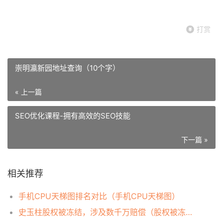
打赏
崇明瀛新园地址查询（10个字）
« 上一篇
SEO优化课程-拥有高效的SEO技能
下一篇 »
相关推荐
手机CPU天梯图排名对比（手机CPU天梯图）
史玉柱股权被冻结，涉及数千万赔偿（股权被冻结数千万股权）