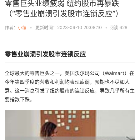
零售巨头业绩疲弱 纽约股市再暴跌
（“零售业崩溃引发股市连锁反应”）
作者：
小编
•
更新时间：2023-06-10 20:08:10
•
阅读
628
零售业崩溃引发股市连锁反应
全球最大的零售巨头之一，美国沃尔玛公司（Walmart）在
今年第四季度的营收和利润均表现疲弱，预期也不尽如人
意。这一消息引发了纽约股市的连锁反应，导致几乎所有主
要指数下跌。