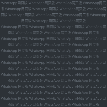
WhatsApp网页版
WhatsApp网页版
WhatsApp网页版
WhatsApp网页
版
WhatsApp网页版
WhatsApp网页版
WhatsApp网页版
WhatsApp网
页版
WhatsApp网页版
WhatsApp网页版
WhatsApp网页版
WhatsApp
网页版
WhatsApp网页版
WhatsApp网页版
WhatsApp 网页版
WhatsApp 网页版
WhatsApp 网页版
WhatsApp 网
页版
WhatsApp 网页版
WhatsApp 网页版
WhatsApp 网页版
WhatsApp 网页版
WhatsApp 网页版
WhatsApp 网页版
WhatsApp 网
页版
WhatsApp 网页版
WhatsApp 网页版
WhatsApp 网页版
WhatsApp 网页版
WhatsApp 网页版
WhatsApp 网页版
WhatsApp 网
页版
WhatsApp 网页版
WhatsApp 网页版
WhatsApp 网页版
WhatsApp 网页版
WhatsApp 网页版
WhatsApp 网页版
WhatsApp 网
页版
WhatsApp 网页版
WhatsApp 网页版
WhatsApp 网页版
WhatsApp 网页版
WhatsApp 网页版
WhatsApp 网页版
WhatsApp 网
页版
WhatsApp 网页版
WhatsApp 网页版
WhatsApp 网页版
WhatsApp 网页版
WhatsApp 网页版
WhatsApp 网页版
WhatsApp 网
页版
WhatsApp 网页版
WhatsApp 网页版
WhatsApp 网页版
WhatsApp 网页版
WhatsApp 网页版
WhatsApp 网页版
WhatsApp 网
页版
WhatsApp 网页版
WhatsApp 网页版
WhatsApp 网页版