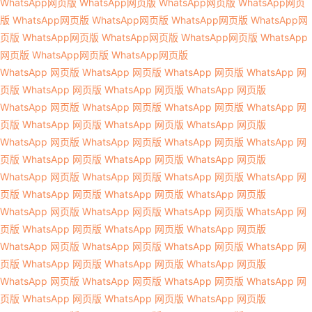
WhatsApp网页版
WhatsApp网页版
WhatsApp网页版
WhatsApp网页
版
WhatsApp网页版
WhatsApp网页版
WhatsApp网页版
WhatsApp网
页版
WhatsApp网页版
WhatsApp网页版
WhatsApp网页版
WhatsApp
网页版
WhatsApp网页版
WhatsApp网页版
WhatsApp 网页版
WhatsApp 网页版
WhatsApp 网页版
WhatsApp 网
页版
WhatsApp 网页版
WhatsApp 网页版
WhatsApp 网页版
WhatsApp 网页版
WhatsApp 网页版
WhatsApp 网页版
WhatsApp 网
页版
WhatsApp 网页版
WhatsApp 网页版
WhatsApp 网页版
WhatsApp 网页版
WhatsApp 网页版
WhatsApp 网页版
WhatsApp 网
页版
WhatsApp 网页版
WhatsApp 网页版
WhatsApp 网页版
WhatsApp 网页版
WhatsApp 网页版
WhatsApp 网页版
WhatsApp 网
页版
WhatsApp 网页版
WhatsApp 网页版
WhatsApp 网页版
WhatsApp 网页版
WhatsApp 网页版
WhatsApp 网页版
WhatsApp 网
页版
WhatsApp 网页版
WhatsApp 网页版
WhatsApp 网页版
WhatsApp 网页版
WhatsApp 网页版
WhatsApp 网页版
WhatsApp 网
页版
WhatsApp 网页版
WhatsApp 网页版
WhatsApp 网页版
WhatsApp 网页版
WhatsApp 网页版
WhatsApp 网页版
WhatsApp 网
页版
WhatsApp 网页版
WhatsApp 网页版
WhatsApp 网页版