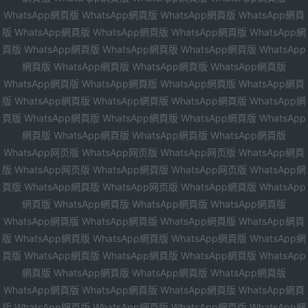
WhatsApp網頁版
WhatsApp網頁版
WhatsApp網頁版
WhatsApp網頁
版
WhatsApp網頁版
WhatsApp網頁版
WhatsApp網頁版
WhatsApp網
頁版
WhatsApp網頁版
WhatsApp網頁版
WhatsApp網頁版
WhatsApp
網頁版
WhatsApp網頁版
WhatsApp網頁版
WhatsApp網頁版
WhatsApp網頁版
WhatsApp網頁版
WhatsApp網頁版
WhatsApp網頁
版
WhatsApp網頁版
WhatsApp網頁版
WhatsApp網頁版
WhatsApp網
頁版
WhatsApp網頁版
WhatsApp網頁版
WhatsApp網頁版
WhatsApp
網頁版
WhatsApp網頁版
WhatsApp網頁版
WhatsApp網頁版
WhatsApp网页版
WhatsApp网页版
WhatsApp网页版
WhatsApp網頁
版
WhatsApp网页版
WhatsApp網頁版
WhatsApp网页版
WhatsApp網
頁版
WhatsApp網頁版
WhatsApp网页版
WhatsApp網頁版
WhatsApp
網頁版
WhatsApp網頁版
WhatsApp網頁版
WhatsApp網頁版
WhatsApp網頁版
WhatsApp網頁版
WhatsApp網頁版
WhatsApp網頁
版
WhatsApp網頁版
WhatsApp網頁版
WhatsApp網頁版
WhatsApp網
頁版
WhatsApp網頁版
WhatsApp網頁版
WhatsApp網頁版
WhatsApp
網頁版
WhatsApp網頁版
WhatsApp網頁版
WhatsApp網頁版
WhatsApp網頁版
WhatsApp網頁版
WhatsApp網頁版
WhatsApp網頁
版
WhatsApp網頁版
WhatsApp網頁版
WhatsApp網頁版
WhatsApp網