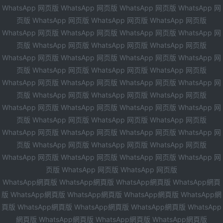
WhatsApp 网页版
WhatsApp 网页版
WhatsApp 网页版
WhatsApp 网
页版
WhatsApp 网页版
WhatsApp 网页版
WhatsApp 网页版
WhatsApp 网页版
WhatsApp 网页版
WhatsApp 网页版
WhatsApp 网
页版
WhatsApp 网页版
WhatsApp 网页版
WhatsApp 网页版
WhatsApp 网页版
WhatsApp 网页版
WhatsApp 网页版
WhatsApp 网
页版
WhatsApp 网页版
WhatsApp 网页版
WhatsApp 网页版
WhatsApp 网页版
WhatsApp 网页版
WhatsApp 网页版
WhatsApp 网
页版
WhatsApp 网页版
WhatsApp 网页版
WhatsApp 网页版
WhatsApp 网页版
WhatsApp 网页版
WhatsApp 网页版
WhatsApp 网
页版
WhatsApp 网页版
WhatsApp 网页版
WhatsApp 网页版
WhatsApp 网页版
WhatsApp 网页版
WhatsApp 网页版
WhatsApp 网
页版
WhatsApp 网页版
WhatsApp 网页版
WhatsApp 网页版
WhatsApp 网页版
WhatsApp 网页版
WhatsApp 网页版
WhatsApp 网
页版
WhatsApp 网页版
WhatsApp 网页版
WhatsApp網頁版
WhatsApp網頁版
WhatsApp網頁版
WhatsApp網頁
版
WhatsApp網頁版
WhatsApp網頁版
WhatsApp網頁版
WhatsApp網
頁版
WhatsApp網頁版
WhatsApp網頁版
WhatsApp網頁版
WhatsApp
網頁版
WhatsApp網頁版
WhatsApp網頁版
WhatsApp網頁版