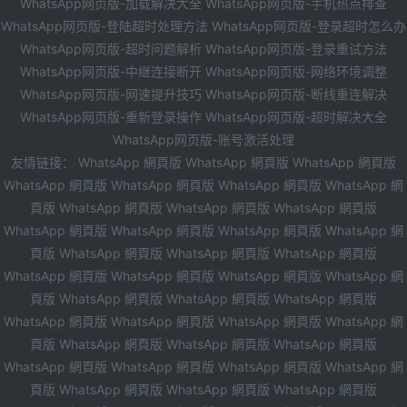
WhatsApp网页版-加载解决大全
WhatsApp网页版-手机热点排查
WhatsApp网页版-登陆超时处理方法
WhatsApp网页版-登录超时怎么办
WhatsApp网页版-超时问题解析
WhatsApp网页版-登录重试方法
WhatsApp网页版-中继连接断开
WhatsApp网页版-网络环境调整
WhatsApp网页版-网速提升技巧
WhatsApp网页版-断线重连解决
WhatsApp网页版-重新登录操作
WhatsApp网页版-超时解决大全
WhatsApp网页版-账号激活处理
友情链接：
WhatsApp 網頁版
WhatsApp 網頁版
WhatsApp 網頁版
WhatsApp 網頁版
WhatsApp 網頁版
WhatsApp 網頁版
WhatsApp 網
頁版
WhatsApp 網頁版
WhatsApp 網頁版
WhatsApp 網頁版
WhatsApp 網頁版
WhatsApp 網頁版
WhatsApp 網頁版
WhatsApp 網
頁版
WhatsApp 網頁版
WhatsApp 網頁版
WhatsApp 網頁版
WhatsApp 網頁版
WhatsApp 網頁版
WhatsApp 網頁版
WhatsApp 網
頁版
WhatsApp 網頁版
WhatsApp 網頁版
WhatsApp 網頁版
WhatsApp 網頁版
WhatsApp 網頁版
WhatsApp 網頁版
WhatsApp 網
頁版
WhatsApp 網頁版
WhatsApp 網頁版
WhatsApp 網頁版
WhatsApp 網頁版
WhatsApp 網頁版
WhatsApp 網頁版
WhatsApp 網
頁版
WhatsApp 網頁版
WhatsApp 網頁版
WhatsApp 網頁版