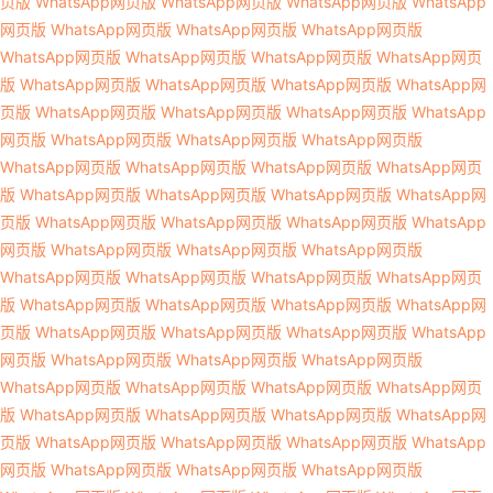
页版
WhatsApp网页版
WhatsApp网页版
WhatsApp网页版
WhatsApp
网页版
WhatsApp网页版
WhatsApp网页版
WhatsApp网页版
WhatsApp网页版
WhatsApp网页版
WhatsApp网页版
WhatsApp网页
版
WhatsApp网页版
WhatsApp网页版
WhatsApp网页版
WhatsApp网
页版
WhatsApp网页版
WhatsApp网页版
WhatsApp网页版
WhatsApp
网页版
WhatsApp网页版
WhatsApp网页版
WhatsApp网页版
WhatsApp网页版
WhatsApp网页版
WhatsApp网页版
WhatsApp网页
版
WhatsApp网页版
WhatsApp网页版
WhatsApp网页版
WhatsApp网
页版
WhatsApp网页版
WhatsApp网页版
WhatsApp网页版
WhatsApp
网页版
WhatsApp网页版
WhatsApp网页版
WhatsApp网页版
WhatsApp网页版
WhatsApp网页版
WhatsApp网页版
WhatsApp网页
版
WhatsApp网页版
WhatsApp网页版
WhatsApp网页版
WhatsApp网
页版
WhatsApp网页版
WhatsApp网页版
WhatsApp网页版
WhatsApp
网页版
WhatsApp网页版
WhatsApp网页版
WhatsApp网页版
WhatsApp网页版
WhatsApp网页版
WhatsApp网页版
WhatsApp网页
版
WhatsApp网页版
WhatsApp网页版
WhatsApp网页版
WhatsApp网
页版
WhatsApp网页版
WhatsApp网页版
WhatsApp网页版
WhatsApp
网页版
WhatsApp网页版
WhatsApp网页版
WhatsApp网页版