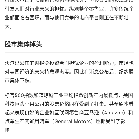
虽然沃尔玛的总体销售额仍然很庞大，但该公司的表现足以
引发人们对行业未来的担忧。纵观整个零售业，许多传统企
业都面临着困境，而与他们竞争的电商平台则正在不断壮
大。
股市集体掉头
沃尔玛公布的财报令投资者们担忧企业的盈利能力，市场也
对美国经济的未来持悲观态度。因此在消息公布后，纽约股
市集体下跌。
标普500指数和道琼斯工业平均指数创新年内最低点，美国
科技巨头苹果公司的股票价格同样受到了打击。甚至原本看
起来表现良好的企业如互联网零售商亚马逊（Amazon）和
汽车生产商通用汽车（General Motors）也都受到了影
响。