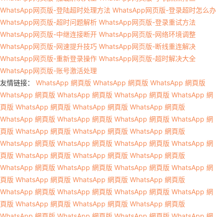
WhatsApp网页版-登陆超时处理方法
WhatsApp网页版-登录超时怎么办
WhatsApp网页版-超时问题解析
WhatsApp网页版-登录重试方法
WhatsApp网页版-中继连接断开
WhatsApp网页版-网络环境调整
WhatsApp网页版-网速提升技巧
WhatsApp网页版-断线重连解决
WhatsApp网页版-重新登录操作
WhatsApp网页版-超时解决大全
WhatsApp网页版-账号激活处理
友情链接：
WhatsApp 網頁版
WhatsApp 網頁版
WhatsApp 網頁版
WhatsApp 網頁版
WhatsApp 網頁版
WhatsApp 網頁版
WhatsApp 網
頁版
WhatsApp 網頁版
WhatsApp 網頁版
WhatsApp 網頁版
WhatsApp 網頁版
WhatsApp 網頁版
WhatsApp 網頁版
WhatsApp 網
頁版
WhatsApp 網頁版
WhatsApp 網頁版
WhatsApp 網頁版
WhatsApp 網頁版
WhatsApp 網頁版
WhatsApp 網頁版
WhatsApp 網
頁版
WhatsApp 網頁版
WhatsApp 網頁版
WhatsApp 網頁版
WhatsApp 網頁版
WhatsApp 網頁版
WhatsApp 網頁版
WhatsApp 網
頁版
WhatsApp 網頁版
WhatsApp 網頁版
WhatsApp 網頁版
WhatsApp 網頁版
WhatsApp 網頁版
WhatsApp 網頁版
WhatsApp 網
頁版
WhatsApp 網頁版
WhatsApp 網頁版
WhatsApp 網頁版
WhatsApp 網頁版
WhatsApp 網頁版
WhatsApp 網頁版
WhatsApp 網