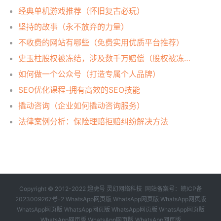
经典单机游戏推荐（怀旧复古必玩）
坚持的故事（永不放弃的力量）
不收费的网站有哪些（免费实用优质平台推荐）
史玉柱股权被冻结，涉及数千万赔偿（股权被冻结数千万股权）
如何做一个公众号（打造专属个人品牌）
SEO优化课程-拥有高效的SEO技能
撬动咨询（企业如何撬动咨询服务）
法律案例分析：保险理赔拒赔纠纷解决方法
Copyright © 2012-2022 趣虎号 灵幻网络科技 网站备案号：
皖ICP备
2023009267号-2
WhatsApp网页版
WhatsApp网页版
WhatsApp网页版
WhatsApp网页版
WhatsApp网页版
WhatsApp网页版
WhatsApp网页版
WhatsApp网页版
WhatsApp网页版
WhatsApp网页版