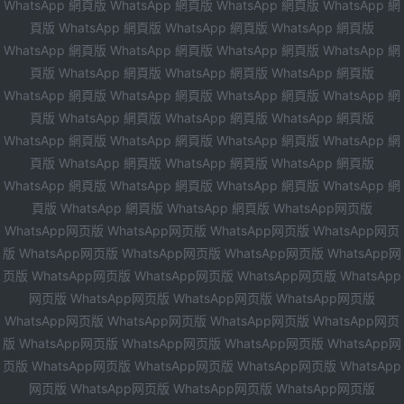
WhatsApp 網頁版
WhatsApp 網頁版
WhatsApp 網頁版
WhatsApp 網
頁版
WhatsApp 網頁版
WhatsApp 網頁版
WhatsApp 網頁版
WhatsApp 網頁版
WhatsApp 網頁版
WhatsApp 網頁版
WhatsApp 網
頁版
WhatsApp 網頁版
WhatsApp 網頁版
WhatsApp 網頁版
WhatsApp 網頁版
WhatsApp 網頁版
WhatsApp 網頁版
WhatsApp 網
頁版
WhatsApp 網頁版
WhatsApp 網頁版
WhatsApp 網頁版
WhatsApp 網頁版
WhatsApp 網頁版
WhatsApp 網頁版
WhatsApp 網
頁版
WhatsApp 網頁版
WhatsApp 網頁版
WhatsApp 網頁版
WhatsApp 網頁版
WhatsApp 網頁版
WhatsApp 網頁版
WhatsApp 網
頁版
WhatsApp 網頁版
WhatsApp 網頁版
WhatsApp网页版
WhatsApp网页版
WhatsApp网页版
WhatsApp网页版
WhatsApp网页
版
WhatsApp网页版
WhatsApp网页版
WhatsApp网页版
WhatsApp网
页版
WhatsApp网页版
WhatsApp网页版
WhatsApp网页版
WhatsApp
网页版
WhatsApp网页版
WhatsApp网页版
WhatsApp网页版
WhatsApp网页版
WhatsApp网页版
WhatsApp网页版
WhatsApp网页
版
WhatsApp网页版
WhatsApp网页版
WhatsApp网页版
WhatsApp网
页版
WhatsApp网页版
WhatsApp网页版
WhatsApp网页版
WhatsApp
网页版
WhatsApp网页版
WhatsApp网页版
WhatsApp网页版